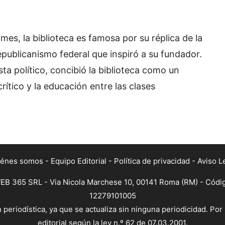
es, la biblioteca es famosa por su réplica de la
epublicanismo federal que inspiró a su fundador.
ta político, concibió la biblioteca como un
ítico y la educación entre las clases
iénes somos
-
Equipo Editorial
-
Política de privacidad
-
Aviso L
B 365 SRL - Via Nicola Marchese 10, 00141 Roma (RM) - Código 
12279101005
periodística, ya que se actualiza sin ninguna periodicidad. Por
editorial según la ley n.º 62 de 07.03.2001.