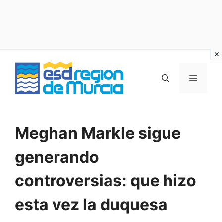
Vai
al
MENU
contenuto
Meghan Markle sigue
generando
controversias: que hizo
esta vez la duquesa