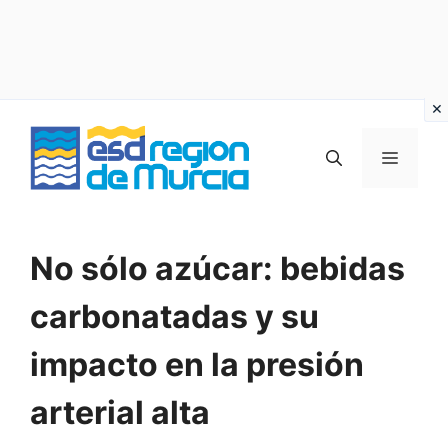
Vai
al
MENU
contenuto
No sólo azúcar: bebidas
carbonatadas y su
impacto en la presión
arterial alta