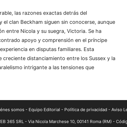
arable, las razones exactas detrás del
 y el clan Beckham siguen sin conocerse, aunque
n entre Nicola y su suegra, Victoria. Se ha
contrado apoyo y comprensión en el príncipe
xperiencia en disputas familiares. Esta
creciente distanciamiento entre los Sussex y la
aralelismo intrigante a las tensiones que
iénes somos
-
Equipo Editorial
-
Política de privacidad
-
Aviso L
B 365 SRL - Via Nicola Marchese 10, 00141 Roma (RM) - Código 